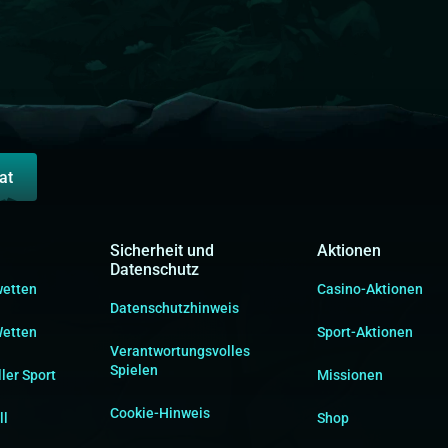
at
Sicherheit und
Aktionen
Datenschutz
wetten
Casino-Aktionen
Datenschutzhinweis
Wetten
Sport-Aktionen
Verantwortungsvolles
Spielen
ller Sport
Missionen
Cookie-Hinweis
ll
Shop