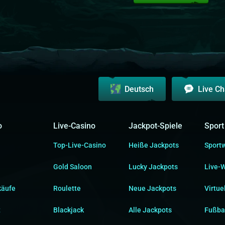
Deutsch
Live Ch
o
Live-Casino
Jackpot-Spiele
Sport
Top-Live-Casino
Heiße Jackpots
Sport
Gold Saloon
Lucky Jackpots
Live-
käufe
Roulette
Neue Jackpots
Virtue
t
Blackjack
Alle Jackpots
Fußba