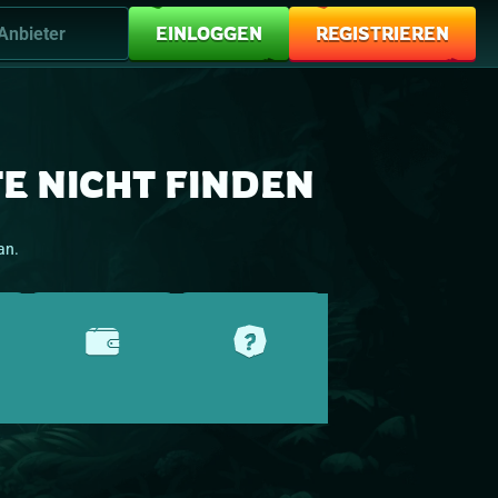
EINLOGGEN
REGISTRIEREN
 Anbieter
TE NICHT FINDEN
an.
KASSE
HILFEZENTRUM