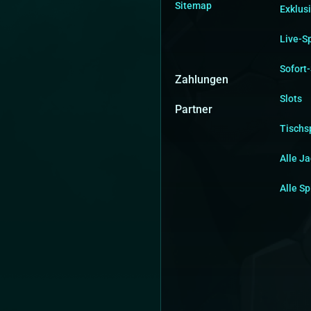
Sitemap
Exklus
Live-S
Sofort
Zahlungen
Slots
Partner
Tischs
Alle J
Alle Sp