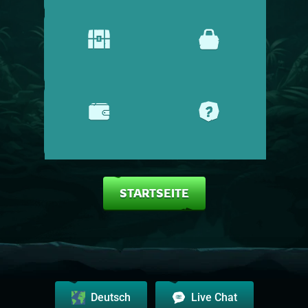
AKTIONEN
SHOP
KASSE
HILFEZENTRUM
STARTSEITE
Deutsch
Live Chat