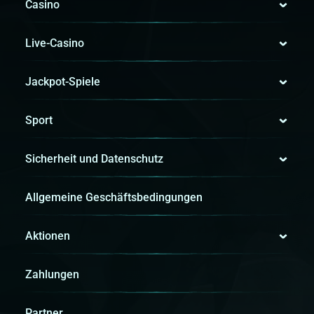
Casino
Schweiz müssen ihren qualifizierenden
Einzahlungs- und Bonusbetrag mehr als fünf
Live-Casino
(5) Mal und Kunden aus anderen Ländern
müssen ihren qualifizierenden Einzahlungs-
Jackpot-Spiele
und Bonusbetrag mehr als sechs (6) Mal
umsetzen: (1) abgeschlossene Einzel-
Sport
Sportwetten mit einer Quote von mindestens
2,00; oder (2) abgeschlossene Kombiwetten
mit einer Quote von mindestens 1,50 pro
Sicherheit und Datenschutz
Auswahl, bevor Kunden den Betrag ihres
Bonus und die entsprechenden Gewinne
Allgemeine Geschäftsbedingungen
auszahlen lassen können.
Die folgenden Arten von Wetten werden nicht
6.
Aktionen
auf die Umsatzbedingungen angerechnet:
Ausgezahlte und Systemwetten oder Wetten,
Zahlungen
die mit einer Freiwette oder Bonusguthaben
platziert wurden, Wetten, die als ungültig
Partner