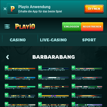
Playio Anwendung
ÖFFNEN
Erhalte die App für das beste Spiel
EINLOGGEN
REGISTRIEREN
CASINO
LIVE-CASINO
SPORT
BARBARABANG
NEU
NEU
NEU
Enjoy the Lightning
Supreme of Olympus
Cricket Legacy BB
NEU
NEU
NEU
Golden Reel Fishing: Black Sea
Champions Road BB
Wonder Christmas
NEU
NEU
NEU
Blazing Hot Classic
Reliquary of Ra
Shiny Fruity Seven 5 Lines
NEU
NEU
NEU
Reliquary of Ra 6 Reels
Juicy Fruits Lucky Repeat
Juicy Fruits Morgenstern
NEU
NEU
NEU
Chinese Gold Hold and Spin
Reliquary of Ra Mega X
Shiny Fruity Seven 5 Lines Deluxe