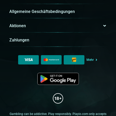
Allgemeine Geschäftsbedingungen
Aktionen
Zahlungen
Mehr
Gambling can be addictive. Play responsibly. Playio.com only accepts