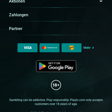
Aktionen
Zahlungen
Partner
Mehr
Gambling can be addictive. Play responsibly. Playio.com only accepts
customers over 18 years of age.