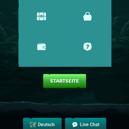
AKTIONEN
SHOP
KASSE
HILFEZENTRUM
STARTSEITE
Deutsch
Live Chat